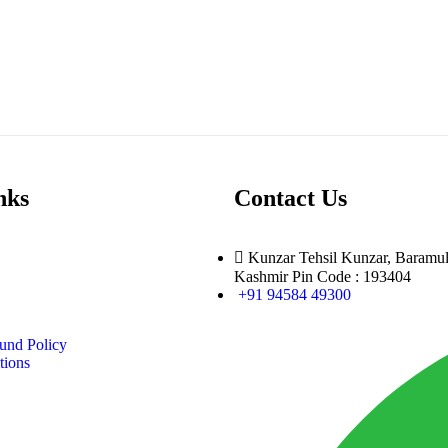
nks
Contact Us
Kunzar Tehsil Kunzar, Baramu
Kashmir Pin Code : 193404
+91 94584 49300
und Policy
tions