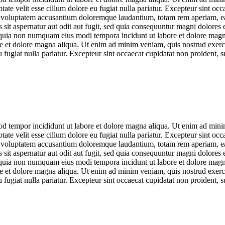
te velit esse cillum dolore eu fugiat nulla pariatur. Excepteur sint occa
it voluptatem accusantium doloremque laudantium, totam rem aperiam, eaqu
sit aspernatur aut odit aut fugit, sed quia consequuntur magni dolores
sed quia non numquam eius modi tempora incidunt ut labore et dolore ma
ore et dolore magna aliqua. Ut enim ad minim veniam, quis nostrud exerc
u fugiat nulla pariatur. Excepteur sint occaecat cupidatat non proident, s
od tempor incididunt ut labore et dolore magna aliqua. Ut enim ad minim
te velit esse cillum dolore eu fugiat nulla pariatur. Excepteur sint occa
it voluptatem accusantium doloremque laudantium, totam rem aperiam, eaqu
sit aspernatur aut odit aut fugit, sed quia consequuntur magni dolores
sed quia non numquam eius modi tempora incidunt ut labore et dolore ma
ore et dolore magna aliqua. Ut enim ad minim veniam, quis nostrud exerc
u fugiat nulla pariatur. Excepteur sint occaecat cupidatat non proident, s