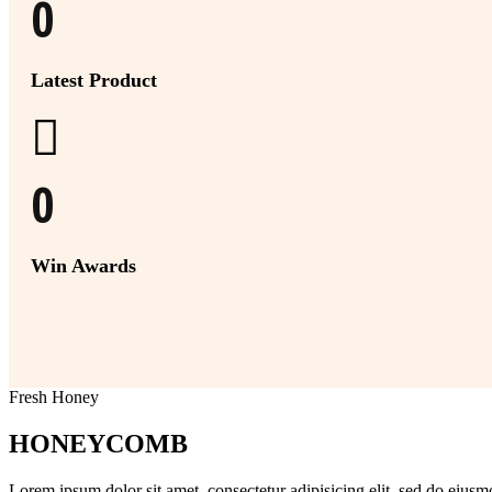
0
Latest Product
0
Win Awards
Fresh Honey
HONEYCOMB
Lorem ipsum dolor sit amet, consectetur adipisicing elit, sed do eiusm