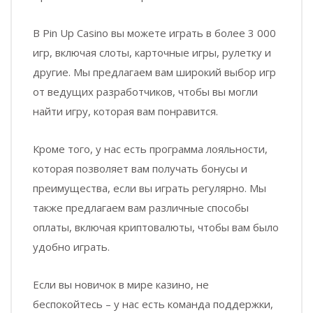
В Pin Up Casino вы можете играть в более 3 000
игр, включая слоты, карточные игры, рулетку и
другие. Мы предлагаем вам широкий выбор игр
от ведущих разработчиков, чтобы вы могли
найти игру, которая вам понравится.
Кроме того, у нас есть программа лояльности,
которая позволяет вам получать бонусы и
преимущества, если вы играть регулярно. Мы
также предлагаем вам различные способы
оплаты, включая криптовалюты, чтобы вам было
удобно играть.
Если вы новичок в мире казино, не
беспокойтесь – у нас есть команда поддержки,