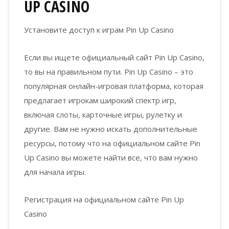
UP CASINO
Установите доступ к играм Pin Up Casino
Если вы ищете официальный сайт Pin Up Casino,
то вы на правильном пути. Pin Up Casino – это
популярная онлайн-игровая платформа, которая
предлагает игрокам широкий спектр игр,
включая слоты, карточные игры, рулетку и
другие. Вам не нужно искать дополнительные
ресурсы, потому что на официальном сайте Pin
Up Casino вы можете найти все, что вам нужно
для начала игры.
Регистрация на официальном сайте Pin Up
Casino