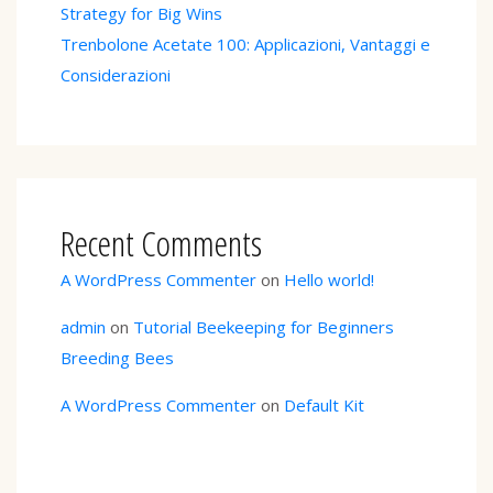
Strategy for Big Wins
Trenbolone Acetate 100: Applicazioni, Vantaggi e
Considerazioni
Recent Comments
A WordPress Commenter
on
Hello world!
admin
on
Tutorial Beekeeping for Beginners
Breeding Bees
A WordPress Commenter
on
Default Kit