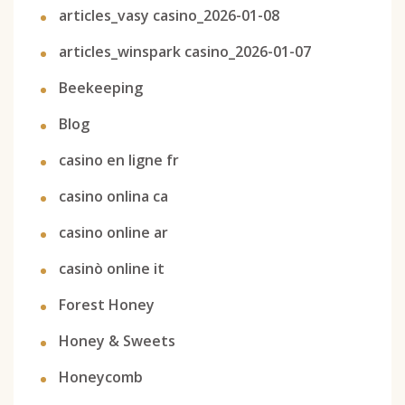
articles_vasy casino_2026-01-08
articles_winspark casino_2026-01-07
Beekeeping
Blog
casino en ligne fr
casino onlina ca
casino online ar
casinò online it
Forest Honey
Honey & Sweets
Honeycomb