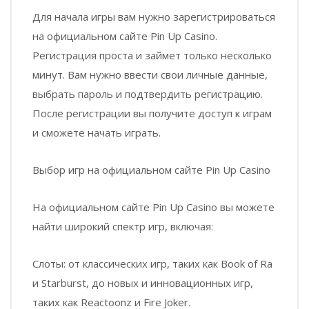
Для начала игры вам нужно зарегистрироваться
на официальном сайте Pin Up Casino.
Регистрация проста и займет только несколько
минут. Вам нужно ввести свои личные данные,
выбрать пароль и подтвердить регистрацию.
После регистрации вы получите доступ к играм
и сможете начать играть.
Выбор игр на официальном сайте Pin Up Casino
На официальном сайте Pin Up Casino вы можете
найти широкий спектр игр, включая:
Слоты: от классических игр, таких как Book of Ra
и Starburst, до новых и инновационных игр,
таких как Reactoonz и Fire Joker.