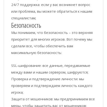
24/7 поддержка: если у вас возникнет вопрос
или проблема, вы можете обратиться к нашим
специалистам;
Безопасность
Мы понимаем, что безопасность – это верхняя
приоритет для многих игроков. Вот почему мы
сделали все, чтобы обеспечить вам
максимальную безопасность:
SSL-шифрование: все данные, передаваемые
между вами и нашим сервером, шифруются;
Проверка и подтверждение личности: мы
проверяем и подтверждаем личность каждого
игрока;
Защита от мошенников: мы предпринимаем все
меры, чтобы защитить вас от мошенников;