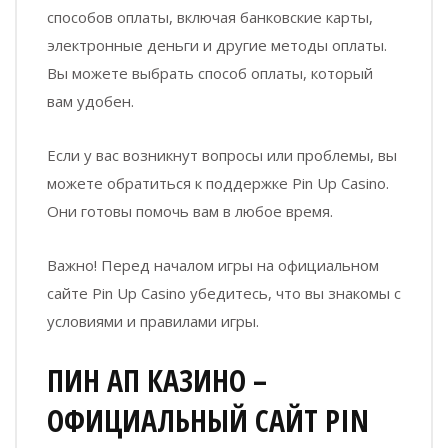
способов оплаты, включая банковские карты,
электронные деньги и другие методы оплаты.
Вы можете выбрать способ оплаты, который
вам удобен.
Если у вас возникнут вопросы или проблемы, вы
можете обратиться к поддержке Pin Up Casino.
Они готовы помочь вам в любое время.
Важно! Перед началом игры на официальном
сайте Pin Up Casino убедитесь, что вы знакомы с
условиями и правилами игры.
ПИН АП КАЗИНО –
ОФИЦИАЛЬНЫЙ САЙТ PIN