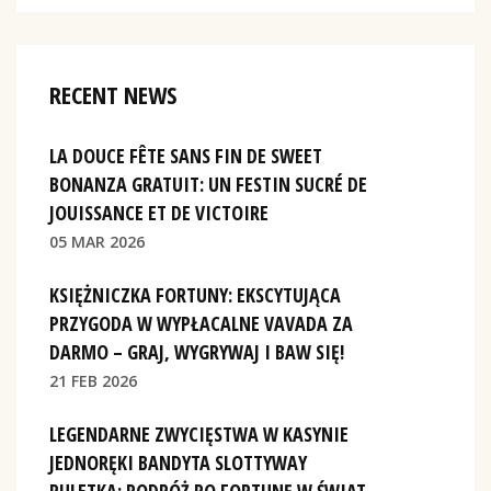
RECENT NEWS
LA DOUCE FÊTE SANS FIN DE SWEET
BONANZA GRATUIT: UN FESTIN SUCRÉ DE
JOUISSANCE ET DE VICTOIRE
05 MAR 2026
KSIĘŻNICZKA FORTUNY: EKSCYTUJĄCA
PRZYGODA W WYPŁACALNE VAVADA ZA
DARMO – GRAJ, WYGRYWAJ I BAW SIĘ!
21 FEB 2026
LEGENDARNE ZWYCIĘSTWA W KASYNIE
JEDNORĘKI BANDYTA SLOTTYWAY