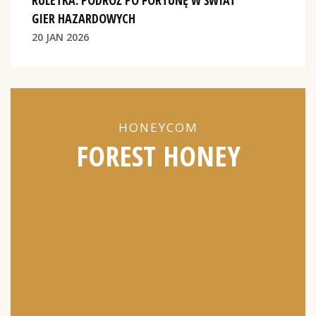
RULETKA: PODRÓŻ PO FORTUNĘ W ŚWIAT
GIER HAZARDOWYCH
20 JAN 2026
HONEYCOM
FOREST HONEY