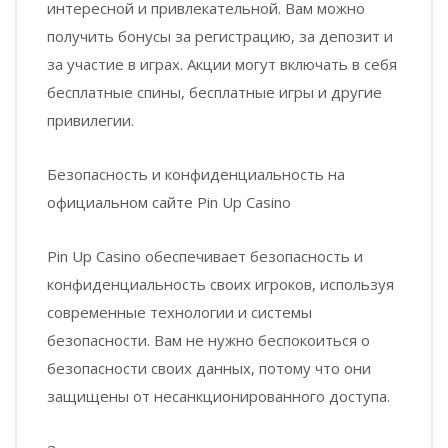
интересной и привлекательной. Вам можно
получить бонусы за регистрацию, за депозит и
за участие в играх. Акции могут включать в себя
бесплатные спины, бесплатные игры и другие
привилегии.
Безопасность и конфиденциальность на
официальном сайте Pin Up Casino
Pin Up Casino обеспечивает безопасность и
конфиденциальность своих игроков, используя
современные технологии и системы
безопасности. Вам не нужно беспокоиться о
безопасности своих данных, потому что они
защищены от несанкционированного доступа.