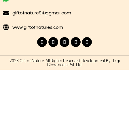
giftofnature94@gmail.com
www.giftofnatures.com
2023 Gift of Nature. All Rights Reserved. Development By : Digi
Glowmedia Pvt. Ltd.