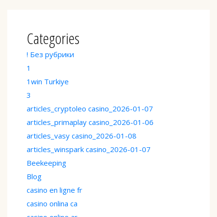
Categories
! Без рубрики
1
1win Turkiye
3
articles_cryptoleo casino_2026-01-07
articles_primaplay casino_2026-01-06
articles_vasy casino_2026-01-08
articles_winspark casino_2026-01-07
Beekeeping
Blog
casino en ligne fr
casino onlina ca