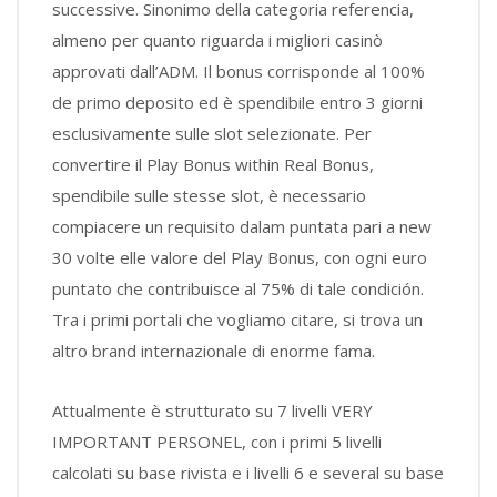
successive. Sinonimo della categoria referencia,
almeno per quanto riguarda i migliori casinò
approvati dall’ADM. Il bonus corrisponde al 100%
de primo deposito ed è spendibile entro 3 giorni
esclusivamente sulle slot selezionate. Per
convertire il Play Bonus within Real Bonus,
spendibile sulle stesse slot, è necessario
compiacere un requisito dalam puntata pari a new
30 volte elle valore del Play Bonus, con ogni euro
puntato che contribuisce al 75% di tale condición.
Tra i primi portali che vogliamo citare, si trova un
altro brand internazionale di enorme fama.
Attualmente è strutturato su 7 livelli VERY
IMPORTANT PERSONEL, con i primi 5 livelli
calcolati su base rivista e i livelli 6 e several su base