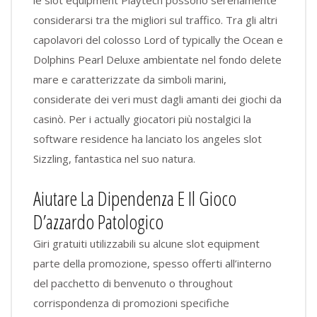
le slot equipment Playtech possono serenamente
considerarsi tra the migliori sul traffico. Tra gli altri
capolavori del colosso Lord of typically the Ocean e
Dolphins Pearl Deluxe ambientate nel fondo delete
mare e caratterizzate da simboli marini,
considerate dei veri must dagli amanti dei giochi da
casinò. Per i actually giocatori più nostalgici la
software residence ha lanciato los angeles slot
Sizzling, fantastica nel suo natura.
Aiutare La Dipendenza E Il Gioco
D’azzardo Patologico
Giri gratuiti utilizzabili su alcune slot equipment
parte della promozione, spesso offerti all’interno
del pacchetto di benvenuto o throughout
corrispondenza di promozioni specifiche