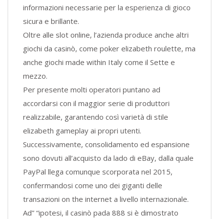
informazioni necessarie per la esperienza di gioco
sicura e brillante.
Oltre alle slot online, l’azienda produce anche altri
giochi da casinò, come poker elizabeth roulette, ma
anche giochi made within Italy come il Sette e
mezzo.
Per presente molti operatori puntano ad
accordarsi con il maggior serie di produttori
realizzabile, garantendo così varietà di stile
elizabeth gameplay ai propri utenti.
Successivamente, consolidamento ed espansione
sono dovuti all’acquisto da lado di eBay, dalla quale
PayPal llega comunque scorporata nel 2015,
confermandosi come uno dei giganti delle
transazioni on the internet a livello internazionale.
Ad” “ipotesi, il casinò pada 888 si è dimostrato