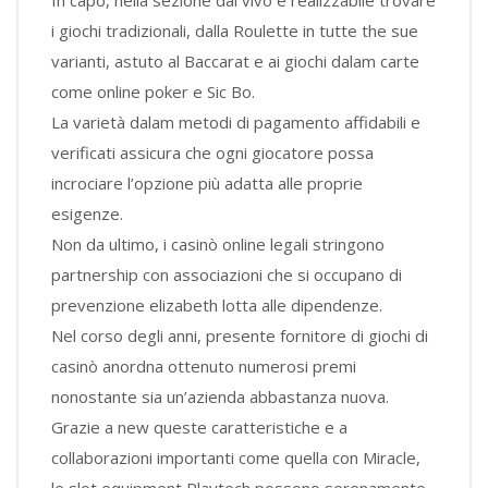
In capo, nella sezione dal vivo è realizzabile trovare
i giochi tradizionali, dalla Roulette in tutte the sue
varianti, astuto al Baccarat e ai giochi dalam carte
come online poker e Sic Bo.
La varietà dalam metodi di pagamento affidabili e
verificati assicura che ogni giocatore possa
incrociare l’opzione più adatta alle proprie
esigenze.
Non da ultimo, i casinò online legali stringono
partnership con associazioni che si occupano di
prevenzione elizabeth lotta alle dipendenze.
Nel corso degli anni, presente fornitore di giochi di
casinò anordna ottenuto numerosi premi
nonostante sia un’azienda abbastanza nuova.
Grazie a new queste caratteristiche e a
collaborazioni importanti come quella con Miracle,