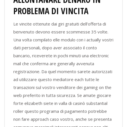
PROBLEMA DI VINCITA
Le vincite ottenute dai giri gratuiti dell’offerta di
benvenuto devono essere scommesse 35 volte.
Una volta compilato elle modulo con i actually vostri
dati personali, dopo aver associato il conto
bancario, riceverete in pochi minuti una electronic
mail che conferma are generally avvenuta
registrazione. Da quel momento sarete autorizzati
ad utilizzare questo mediatore each tutte le
transazioni sul vostro venditore dei gaming on the
web preferito in tutta sicurezza. Se amate giocare
forte elizabeth siete in valla di casinò substantial
roller questo programa di pagamento potrebbe
non fare approach caso vostro, anche se presenta