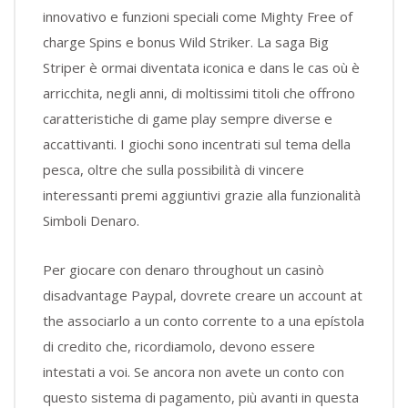
innovativo e funzioni speciali come Mighty Free of
charge Spins e bonus Wild Striker. La saga Big
Striper è ormai diventata iconica e dans le cas où è
arricchita, negli anni, di moltissimi titoli che offrono
caratteristiche di game play sempre diverse e
accattivanti. I giochi sono incentrati sul tema della
pesca, oltre che sulla possibilità di vincere
interessanti premi aggiuntivi grazie alla funzionalità
Simboli Denaro.
Per giocare con denaro throughout un casinò
disadvantage Paypal, dovrete creare un account at
the associarlo a un conto corrente to a una epístola
di credito che, ricordiamolo, devono essere
intestati a voi. Se ancora non avete un conto con
questo sistema di pagamento, più avanti in questa