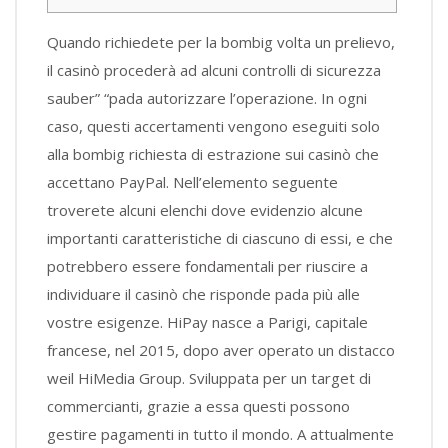
Quando richiedete per la bombig volta un prelievo,
il casinò procederà ad alcuni controlli di sicurezza
sauber” “pada autorizzare l’operazione. In ogni
caso, questi accertamenti vengono eseguiti solo
alla bombig richiesta di estrazione sui casinò che
accettano PayPal. Nell’elemento seguente
troverete alcuni elenchi dove evidenzio alcune
importanti caratteristiche di ciascuno di essi, e che
potrebbero essere fondamentali per riuscire a
individuare il casinò che risponde pada più alle
vostre esigenze. HiPay nasce a Parigi, capitale
francese, nel 2015, dopo aver operato un distacco
weil HiMedia Group. Sviluppata per un target di
commercianti, grazie a essa questi possono
gestire pagamenti in tutto il mondo. A attualmente