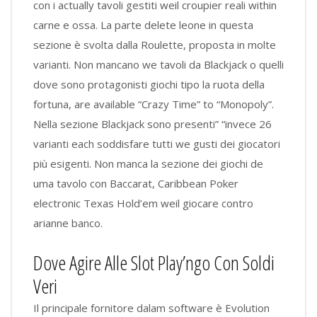
con i actually tavoli gestiti weil croupier reali within
carne e ossa. La parte delete leone in questa
sezione è svolta dalla Roulette, proposta in molte
varianti. Non mancano we tavoli da Blackjack o quelli
dove sono protagonisti giochi tipo la ruota della
fortuna, are available “Crazy Time” to “Monopoly”.
Nella sezione Blackjack sono presenti” “invece 26
varianti each soddisfare tutti we gusti dei giocatori
più esigenti. Non manca la sezione dei giochi de
uma tavolo con Baccarat, Caribbean Poker
electronic Texas Hold’em weil giocare contro
arianne banco.
Dove Agire Alle Slot Play’ngo Con Soldi
Veri
Il principale fornitore dalam software è Evolution