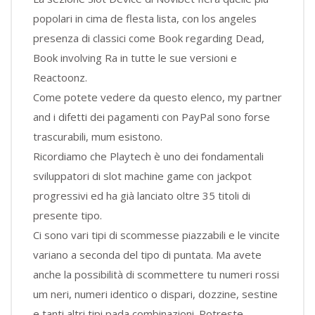
popolari in cima de flesta lista, con los angeles
presenza di classici come Book regarding Dead,
Book involving Ra in tutte le sue versioni e
Reactoonz.
Come potete vedere da questo elenco, my partner
and i difetti dei pagamenti con PayPal sono forse
trascurabili, mum esistono.
Ricordiamo che Playtech è uno dei fondamentali
sviluppatori di slot machine game con jackpot
progressivi ed ha già lanciato oltre 35 titoli di
presente tipo.
Ci sono vari tipi di scommesse piazzabili e le vincite
variano a seconda del tipo di puntata. Ma avete
anche la possibilità di scommettere tu numeri rossi
um neri, numeri identico o dispari, dozzine, sestine
e tanti altri tipi pada combinazioni. Potreste