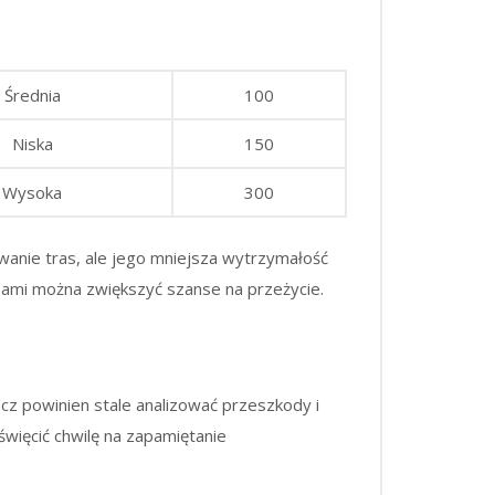
Średnia
100
Niska
150
Wysoka
300
wanie tras, ale jego mniejsza wytrzymałość
nusami można zwiększyć szanse na przeżycie.
cz powinien stale analizować przeszkody i
więcić chwilę na zapamiętanie