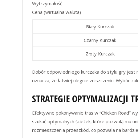
Wytrzymałość
Cena (wirtualna waluta)
Biały Kurczak
Czarny Kurczak
Złoty Kurczak
Dobór odpowiedniego kurczaka do stylu gry jest 
oznacza, że łatwiej ulegnie zniszczeniu. Wybór za
STRATEGIE OPTYMALIZACJI T
Efektywne pokonywanie tras w “Chicken Road” wyma
szukać optymalnych ścieżek, które pozwolą mu uni
rozmieszczenia przeszkód, co pozwala na bardziej