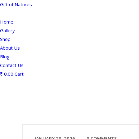
Gift of Natures
Menu
Home
Gallery
Shop
About Us
Blog
Contact Us
₹
0.00
Cart
JANUARY 20, 2026
0 COMMENTS