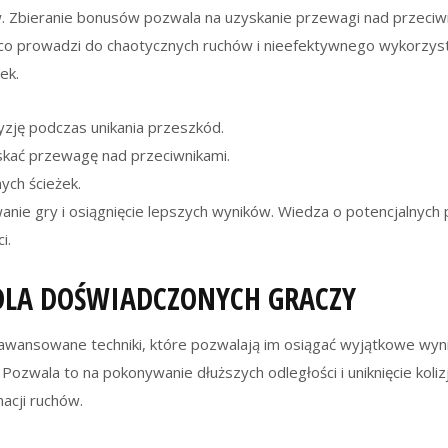
Zbieranie bonusów pozwala na uzyskanie przewagi nad przeciwni
co prowadzi do chaotycznych ruchów i nieefektywnego wykorzysta
ek.
yzję podczas unikania przeszkód.
skać przewagę nad przeciwnikami.
nych ścieżek.
nie gry i osiągnięcie lepszych wyników. Wiedza o potencjalnych
i.
LA DOŚWIADCZONYCH GRACZY
ansowane techniki, które pozwalają im osiągać wyjątkowe wyniki. 
Pozwala to na pokonywanie dłuższych odległości i uniknięcie koliz
acji ruchów.