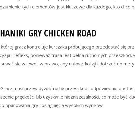
ozumienie tych elementów jest kluczowe dla każdego, kto chce pop
HANIKI GRY CHICKEN ROAD
której gracz kontroluje kurczaka próbującego przedostać się prze
yzja i refleks, ponieważ trasa jest pełna ruchomych przeszkód,
esuwać się w lewo i w prawo, aby uniknąć kolizji i dotrzeć do me
e. Gracz musi przewidywać ruchy przeszkód i odpowiednio dosto
enie prędkości lub uzyskanie niezniszczalności, co może być kl
 opanowania gry i osiągnięcia wysokich wyników.