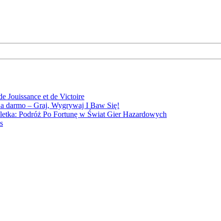
e Jouissance et de Victoire
a darmo – Graj, Wygrywaj I Baw Się!
letka: Podróż Po Fortunę w Świat Gier Hazardowych
s