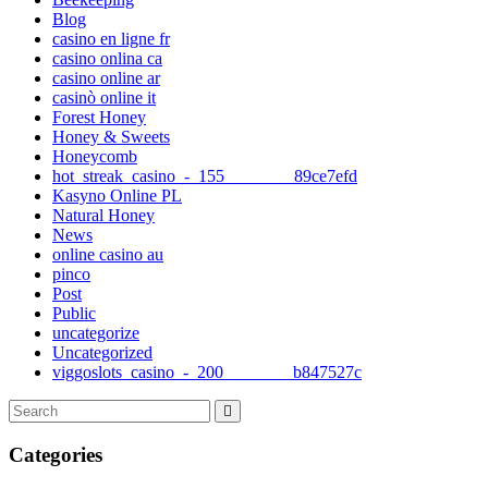
Blog
casino en ligne fr
casino onlina ca
casino online ar
casinò online it
Forest Honey
Honey & Sweets
Honeycomb
hot_streak_casino_-_155________89ce7efd
Kasyno Online PL
Natural Honey
News
online casino au
pinco
Post
Public
uncategorize
Uncategorized
viggoslots_casino_-_200________b847527c
Categories