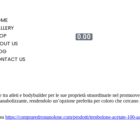
OME
LLERY
OP
0.00
OUT US
OG
NTACT US
tra atleti e bodybuilder per le sue proprietà straordinarie nel promuove
nabolizzante, rendendolo un’opzione preferita per coloro che cercano di o
 su
https://compraredrostanolone.com/prodotti/trenbolone-acetate-100-aas