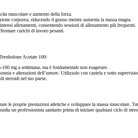
cita muscolare e aumento della forza.
zione corporea, riducendo il grasso mentre aumenta la massa magra.
tensi allenamenti, consentendo sessioni di allenamento più frequenti.
ffrontare carichi di lavoro pesanti.
 Trenbolone Acetate 100:
75-100 mg a settimana, ma è fondamentale non esagerare.
sonnia e alterazioni dell’umore. Utilizzalo con cautela e sotto supervisi
di steroidi nel tuo paese.
are le proprie prestazioni atletiche e sviluppare la massa muscolare. Tu
ulta un professionista sanitario prima di iniziare qualsiasi ciclo di stero