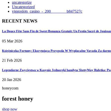
uncategorize
Uncategorized
viggoslots_casino_-_200________b847527c
RECENT NEWS
La Douce Fête Sans Fin de Sweet Bonanza Gratuit: Un Festin Sucré de Jouissan
05 Mar 2026
Księżniczka Fortuny: Ekscytująca Przygoda W Wypłacalne Vavada Za darmo
21 Feb 2026
Legendarne Zwycięstwa w Kasynie Jednoręki bandyta SlottyWay Ruletka: Po
20 Jan 2026
honeycom
forest honey
shop now