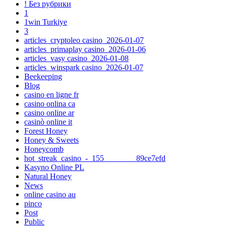
! Без рубрики
1
1win Turkiye
3
articles_cryptoleo casino_2026-01-07
articles_primaplay casino_2026-01-06
articles_vasy casino_2026-01-08
articles_winspark casino_2026-01-07
Beekeeping
Blog
casino en ligne fr
casino onlina ca
casino online ar
casinò online it
Forest Honey
Honey & Sweets
Honeycomb
hot_streak_casino_-_155________89ce7efd
Kasyno Online PL
Natural Honey
News
online casino au
pinco
Post
Public