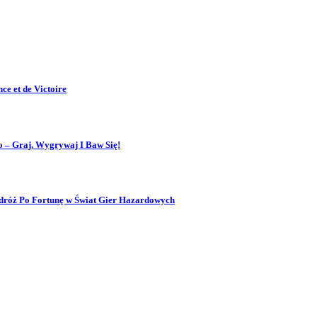
ce et de Victoire
 – Graj, Wygrywaj I Baw Się!
dróż Po Fortunę w Świat Gier Hazardowych