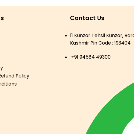
ks
Contact Us
Kunzar Tehsil Kunzar, Ba
Kashmir Pin Code : 193404
+91 94584 49300
cy
efund Policy
ditions