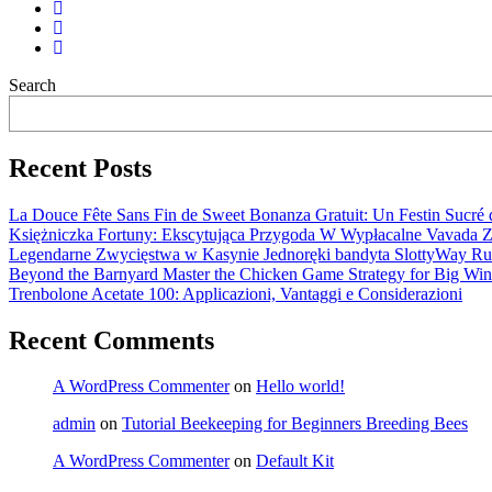
Search
Recent Posts
La Douce Fête Sans Fin de Sweet Bonanza Gratuit: Un Festin Sucré d
Księżniczka Fortuny: Ekscytująca Przygoda W Wypłacalne Vavada Z
Legendarne Zwycięstwa w Kasynie Jednoręki bandyta SlottyWay Ru
Beyond the Barnyard Master the Chicken Game Strategy for Big Win
Trenbolone Acetate 100: Applicazioni, Vantaggi e Considerazioni
Recent Comments
A WordPress Commenter
on
Hello world!
admin
on
Tutorial Beekeeping for Beginners Breeding Bees
A WordPress Commenter
on
Default Kit