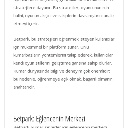
stratejilere dayanır. Bu stratejiler, oyuncunun ruh
halini, oyunun akışını ve rakiplerin davranışlarını analiz
etmeyi içerir.
Betpark, bu stratejileri öğrenmek isteyen kullanıcılar
için mükemmel bir platform sunar. Ünlü
kumarbazların yöntemlerini takip ederek, kullanıcılar
kendi oyun stillerini geliştirme şansına sahip olurlar.
Kumar dünyasında bilgi ve deneyim çok önemlidir;
bu nedenle, öğrenmeye açık olmak, başarılı olmanın
anahtarıdır.
Betpark: Eğlencenin Merkezi
Betpark, kumar severler için eğlencenin merkezi