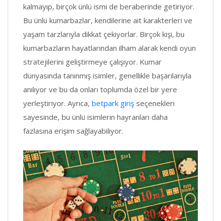
kalmayıp, birçok ünlü ismi de beraberinde getiriyor.
Bu ünlü kumarbazlar, kendilerine ait karakterleri ve
yaşam tarzlarıyla dikkat çekiyorlar. Birçok kişi, bu
kumarbazların hayatlarından ilham alarak kendi oyun
stratejilerini geliştirmeye çalışıyor. Kumar
dünyasında tanınmış isimler, genellikle başarılarıyla
anılıyor ve bu da onları toplumda özel bir yere
yerleştiriyor. Ayrıca,
betpark giriş
seçenekleri
sayesinde, bu ünlü isimlerin hayranları daha
fazlasına erişim sağlayabiliyor.