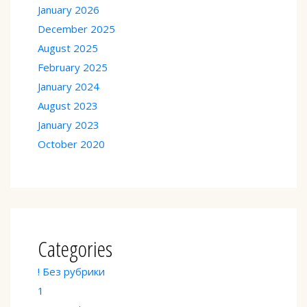
January 2026
December 2025
August 2025
February 2025
January 2024
August 2023
January 2023
October 2020
Categories
! Без рубрики
1