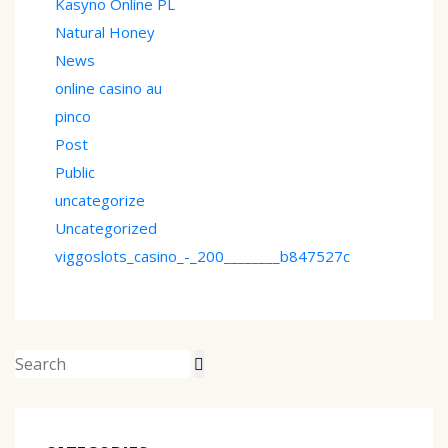
Kasyno Online PL
Natural Honey
News
online casino au
pinco
Post
Public
uncategorize
Uncategorized
viggoslots_casino_-_200________b847527c