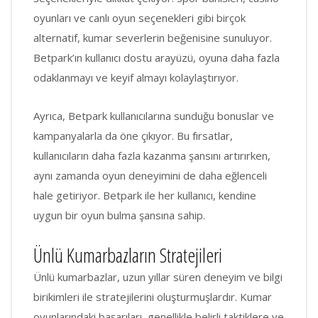
oyunları ve canlı oyun seçenekleri gibi birçok
alternatif, kumar severlerin beğenisine sunuluyor.
Betpark’ın kullanıcı dostu arayüzü, oyuna daha fazla
odaklanmayı ve keyif almayı kolaylaştırıyor.
Ayrıca, Betpark kullanıcılarına sunduğu bonuslar ve
kampanyalarla da öne çıkıyor. Bu fırsatlar,
kullanıcıların daha fazla kazanma şansını artırırken,
aynı zamanda oyun deneyimini de daha eğlenceli
hale getiriyor. Betpark ile her kullanıcı, kendine
uygun bir oyun bulma şansına sahip.
Ünlü Kumarbazların Stratejileri
Ünlü kumarbazlar, uzun yıllar süren deneyim ve bilgi
birikimleri ile stratejilerini oluşturmuşlardır. Kumar
oyunlarındaki başarıları, genellikle belirli taktiklere ve