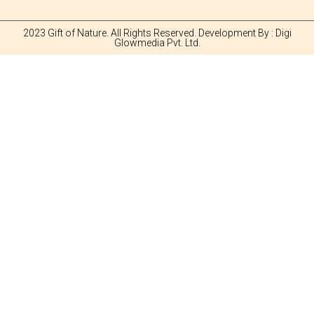
2023 Gift of Nature. All Rights Reserved. Development By : Digi
Glowmedia Pvt. Ltd.