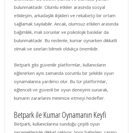
bulunmaktadır. Olumlu etkiler arasında sosyal
etkileşim, arkadaşlık ilişkileri ve rekabetçi bir ortam
sağlamak sayılabilir. Ancak, olumsuz etkileri arasında
bağımlılık, mali sorunlar ve psikolojik baskılar da
bulunmaktadır. Bu nedenle, kumar oynarken dikkatli
olmak ve sınırları bilmek oldukça önemlidir.
Betpark gibi güvenilir platformlar, kullanıcıların
eğlenirken aynı zamanda sorumlu bir şekilde oyun
oynamalarına yardımcı olur. Bu tür platformlar,
eğlenceli ve güvenli bir oyun deneyimi sunarak,
kumarın zararlarını minimize etmeyi hedefler.
Betpark ile Kumar Oynamanın Keyfi
Betpark, kullanıcılarına sunduğu çeşitli oyun
seçenekleriyle dikkat çekiyor. Spor bahisleri, casino