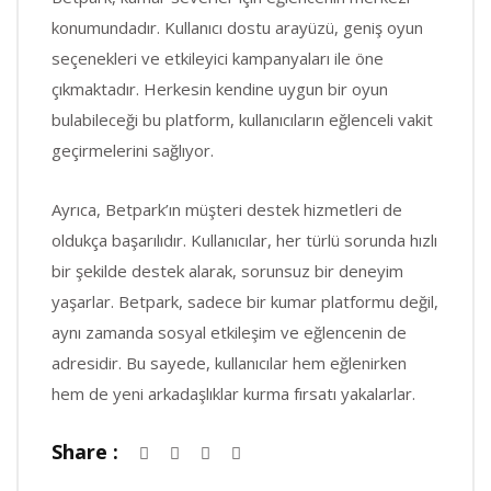
konumundadır. Kullanıcı dostu arayüzü, geniş oyun
seçenekleri ve etkileyici kampanyaları ile öne
çıkmaktadır. Herkesin kendine uygun bir oyun
bulabileceği bu platform, kullanıcıların eğlenceli vakit
geçirmelerini sağlıyor.
Ayrıca, Betpark’ın müşteri destek hizmetleri de
oldukça başarılıdır. Kullanıcılar, her türlü sorunda hızlı
bir şekilde destek alarak, sorunsuz bir deneyim
yaşarlar. Betpark, sadece bir kumar platformu değil,
aynı zamanda sosyal etkileşim ve eğlencenin de
adresidir. Bu sayede, kullanıcılar hem eğlenirken
hem de yeni arkadaşlıklar kurma fırsatı yakalarlar.
Share :