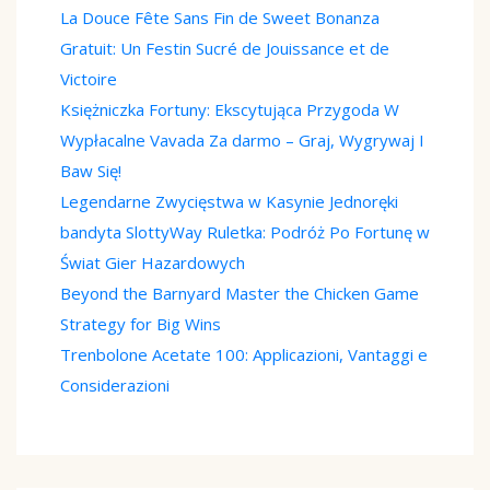
La Douce Fête Sans Fin de Sweet Bonanza
Gratuit: Un Festin Sucré de Jouissance et de
Victoire
Księżniczka Fortuny: Ekscytująca Przygoda W
Wypłacalne Vavada Za darmo – Graj, Wygrywaj I
Baw Się!
Legendarne Zwycięstwa w Kasynie Jednoręki
bandyta SlottyWay Ruletka: Podróż Po Fortunę w
Świat Gier Hazardowych
Beyond the Barnyard Master the Chicken Game
Strategy for Big Wins
Trenbolone Acetate 100: Applicazioni, Vantaggi e
Considerazioni